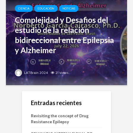
CIENCIA
EDUCACIÓN
NOTICIAS
Complejidad y Desafios del
estudio de la relación
bidireccional entre Epilepsia
y Alzheimer
LATBrain 2024
21 views
Entradas recientes
Revisiting the concept of Drug
Resistance Epilepsy