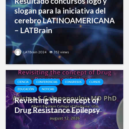
Resultado concursos logo y
slogan para la iniciativa del
cerebro LATINOAMERICANA
– LATBrain
LATBrain 2024
352 views
CIENCIA
CONFERENCIAS
CONGRESOS
CURSOS
EDUCACIÓN
NOTICIAS
Revisiting the concept of
Drug Resistance Epilepsy