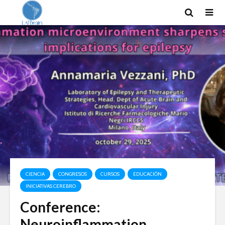
CIENCIA
CONGRESOS
CURSOS
EDUCACIÓN
INICIATIVAS CEREBRO
Conference:
Neuroinflammation