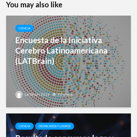
You may also like
CIENCIA
Encuesta de la Iniciativa
Cerebro Latinoamericana
(LATBrain)
LATBrain 2024
512 views
CIENCIA
DESTACADOS Y LOGROS