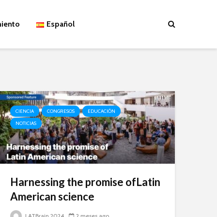
miento
Español
CIENCIA
CONGRESOS
EDUCACIÓN
NOTICIAS
Harnessing the promise ofLatin
American science
LATBrain 2024
2 meses ago