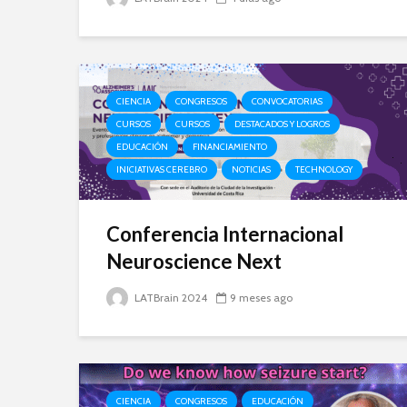
CIENCIA
CONGRESOS
CONVOCATORIAS
CURSOS
CURSOS
DESTACADOS Y LOGROS
EDUCACIÓN
FINANCIAMIENTO
INICIATIVAS CEREBRO
NOTICIAS
TECHNOLOGY
Conferencia Internacional
Neuroscience Next
LATBrain 2024
9 meses ago
CIENCIA
CONGRESOS
EDUCACIÓN