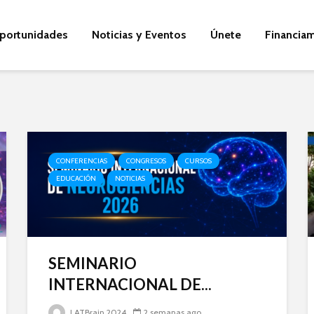
portunidades
Noticias y Eventos
Únete
Financia
CONFERENCIAS
CONGRESOS
CURSOS
EDUCACIÓN
NOTICIAS
SEMINARIO
INTERNACIONAL DE...
LATBrain 2024
2 semanas ago