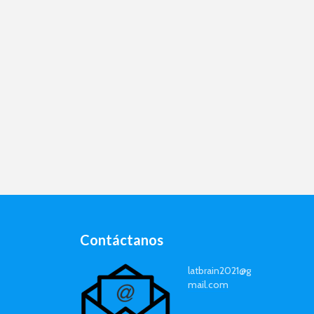
Contáctanos
latbrain2021@g
mail.com