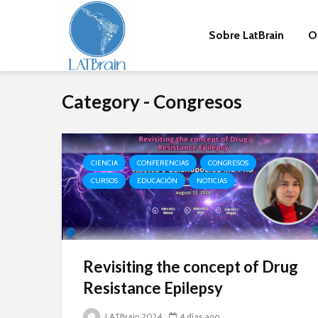
Sobre LatBrain
O
Category - Congresos
CIENCIA
CONFERENCIAS
CONGRESOS
CURSOS
EDUCACIÓN
NOTICIAS
Revisiting the concept of Drug
Resistance Epilepsy
LATBrain 2024
4 días ago