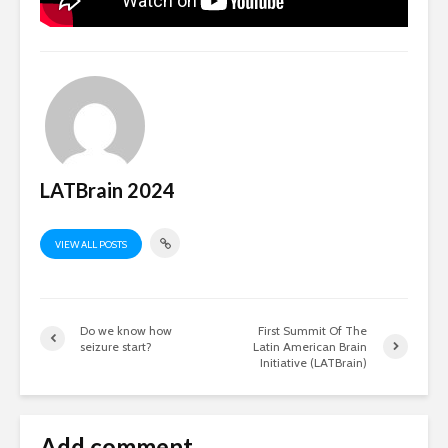
LATBrain 2024
VIEW ALL POSTS
Do we know how
First Summit Of The
seizure start?​
Latin American Brain
Initiative (LATBrain)
Add comment