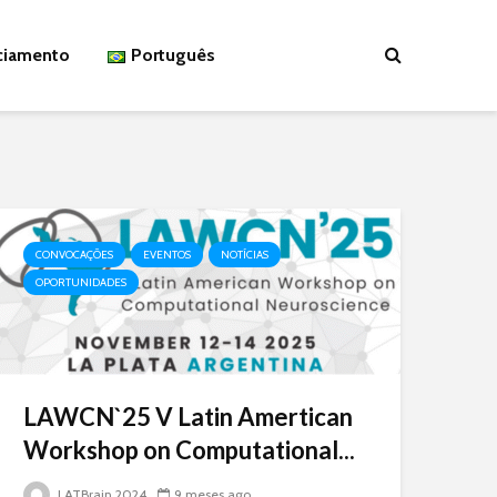
ciamento
Português
CONVOCAÇÕES
EVENTOS
NOTÍCIAS
OPORTUNIDADES
LAWCN`25 V Latin Amertican
Workshop on Computational...
LATBrain 2024
9 meses ago