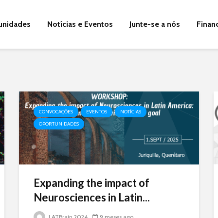
unidades
Notícias e Eventos
Junte-se a nós
Finan
CONVOCAÇÕES
EVENTOS
NOTÍCIAS
OPORTUNIDADES
Expanding the impact of
Neurosciences in Latin...
LATBrain 2024
9 meses ago